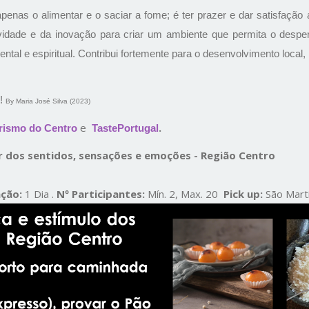
nas o alimentar e o saciar a fome; é ter prazer e dar satisfação a
ividade e da inovação para criar um ambiente que permita o despe
al e espiritual. Contribui fortemente para o desenvolvimento local,
.
o!
By Maria José Silva (2023)
e
.
rismo do Centro
TastePortugal
r dos sentidos, sensações e emoções - Região Centro
ação:
1
Dia .
Nº Participantes:
Mín. 2, Max. 20
Pick up:
São Mart