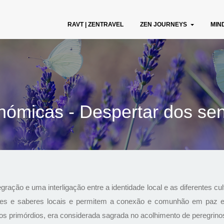
RAVT | ZENTRAVEL
ZEN JOURNEYS
MIN
nómicas - Despertar dos sen
ação e uma interligação entre a identidade local e as diferentes cul
es e saberes locais e permitem a conexão e comunhão em paz e
e os primórdios, era considerada sagrada no acolhimento de peregrinos